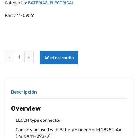
Categorías:
BATERIAS
,
ELECTRICAL
Part# 11-09561
BATTERYMINDER ELCON TYPE CONNECTOR quantity
Añadir al carrito
Descripción
Overview
ELCON type connector
Can only be used with BatteryMinder Model 28252-AA
(Part # 11-09378).