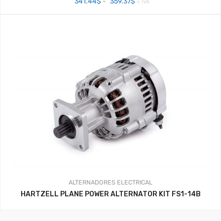
Rango
341.44
$
-
359.37
$
+ IVA
de
precios:
desde
341.44$
hasta
359.37$
ALTERNADORES
ELECTRICAL
HARTZELL PLANE POWER ALTERNATOR KIT FS1-14B