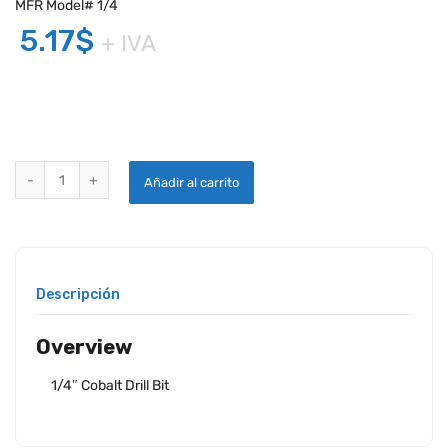
MFR Model# 1/4
5.17
$
+ IVA
1/4 INCH COBALT DRILL BIT quantity
Añadir al carrito
Descripción
Overview
1/4″ Cobalt Drill Bit