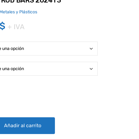
ROD BARS 2024T3
Metales y Plásticos
Price
$
+ IVA
range:
1.98$
through
75.68$
24T3 quantity
Añadir al carrito