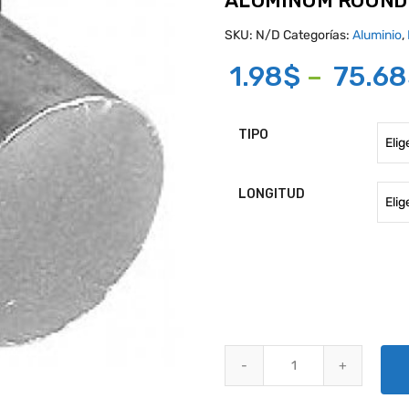
ALUMINUM ROUND 
SKU:
N/D
Categorías:
Aluminio
,
1.98
$
–
75.68
TIPO
LONGITUD
ALUMINUM ROUND ROD BARS 20