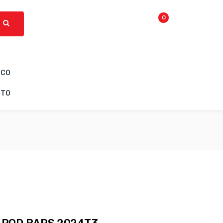
0
ICO
CTO