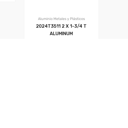
Aluminio
Metales y Plásticos
2024T3511 2 X 1-3/4 T
ALUMINUM
116.93
$
+ IVA
BACK TOP