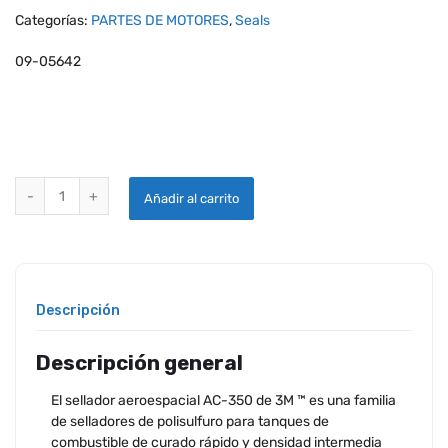
Categorías:
PARTES DE MOTORES
,
Seals
09-05642
3M ™ AEROESPACIAL AC-350 CLASE B-1/2 - KIT DE 25 GRAMOS quan
Añadir al carrito
Descripción
Descripción general
El sellador aeroespacial AC-350 de 3M ™ es una familia
de selladores de polisulfuro para tanques de
combustible de curado rápido y densidad intermedia