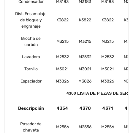
Condensador
M3183
M3183
M3183
M31
Dist. Ensamblaje
de bloque y
K3822
K3822
K3822
K38
engranaje
Brocha de
M3215
M3215
M3215
M32
carbón
Lavadora
M2532
M2532
M2532
M25
Tornillo
M3021
M3021
M3021
M30
Espaciador
M3826
M3826
M3826
M38
4300 LISTA DE PIEZAS DE SERVI
Descripción
4354
4370
4371
437
Pasador de
M2556
M2556
M2556
M25
chaveta