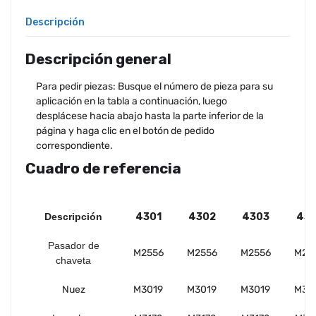
Descripción
Descripción general
Para pedir piezas: Busque el número de pieza para su
aplicación en la tabla a continuación, luego
desplácese hacia abajo hasta la parte inferior de la
página y haga clic en el botón de pedido
correspondiente.
Cuadro de referencia
Descripción
4301
4302
4303
431
Pasador de
M2556
M2556
M2556
M25
chaveta
Nuez
M3019
M3019
M3019
M30