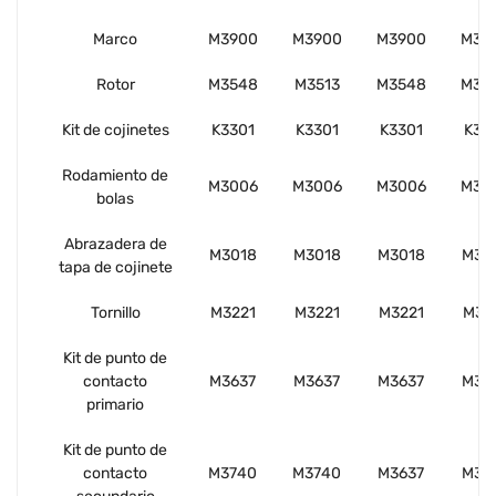
Marco
M3900
M3900
M3900
M39
Rotor
M3548
M3513
M3548
M35
Kit de cojinetes
K3301
K3301
K3301
K33
Rodamiento de
M3006
M3006
M3006
M30
bolas
Abrazadera de
M3018
M3018
M3018
M30
tapa de cojinete
Tornillo
M3221
M3221
M3221
M32
Kit de punto de
contacto
M3637
M3637
M3637
M36
primario
Kit de punto de
contacto
M3740
M3740
M3637
M36