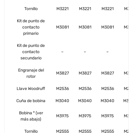
Tornillo
M3221
M3221
M3221
M32
Kit de punto de
contacto
M3081
M3081
M3081
M30
primario
Kit de punto de
contacto
–
–
–
–
secundario
Engranaje del
M3827
M3827
M3827
M38
rotor
Llave Woodruff
M2536
M2536
M2536
M25
Cuña de bobina
M3040
M3040
M3040
M30
Bobina * (ver
M3975
M3975
M3975
M39
más abajo)
Tornillo
M2555
M2555
M2555
M25