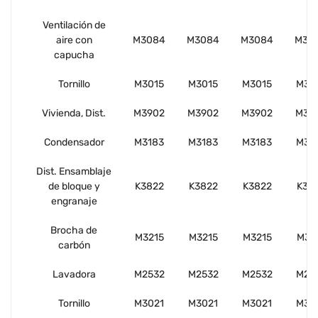
Ventilación de
aire con
M3084
M3084
M3084
M30
capucha
Tornillo
M3015
M3015
M3015
M30
Vivienda, Dist.
M3902
M3902
M3902
M39
Condensador
M3183
M3183
M3183
M31
Dist. Ensamblaje
de bloque y
K3822
K3822
K3822
K38
engranaje
Brocha de
M3215
M3215
M3215
M32
carbón
Lavadora
M2532
M2532
M2532
M25
Tornillo
M3021
M3021
M3021
M30