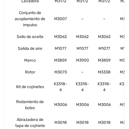
Lavadora
M3172
M3172
M3172
M31
Conjunto de
acoplamiento de
M3007
–
–
M30
impulso
Sello de aceite
M3062
M3062
M3062
M30
Salida de aire
M1077
M1077
M1077
M10
Marco
M3859
M3900
M3859
M38
Rotor
M3073
–
M3338
M30
K3318-
K3318-
K3318-
K331
Kit de cojinetes
4
4
4
4
Rodamiento de
M3006
M3006
M3006
M30
bolas
Abrazadera de
M3018
M3018
M3018
M30
tapa de cojinete