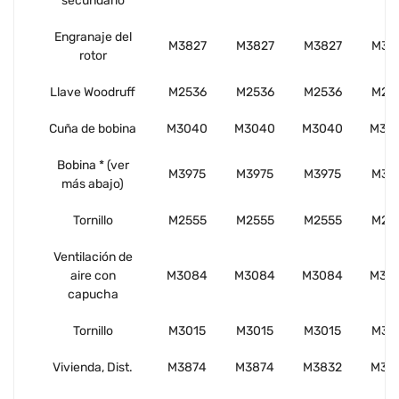
secundario
Engranaje del
M3827
M3827
M3827
M38
rotor
Llave Woodruff
M2536
M2536
M2536
M25
Cuña de bobina
M3040
M3040
M3040
M30
Bobina * (ver
M3975
M3975
M3975
M39
más abajo)
Tornillo
M2555
M2555
M2555
M25
Ventilación de
aire con
M3084
M3084
M3084
M30
capucha
Tornillo
M3015
M3015
M3015
M30
Vivienda, Dist.
M3874
M3874
M3832
M38