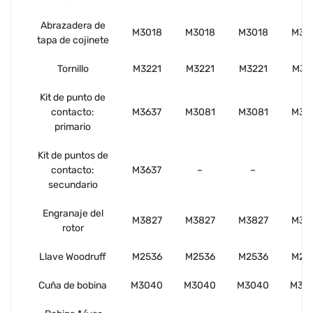
Abrazadera de
M3018
M3018
M3018
M30
tapa de cojinete
Tornillo
M3221
M3221
M3221
M32
Kit de punto de
contacto:
M3637
M3081
M3081
M30
primario
Kit de puntos de
contacto:
M3637
–
–
–
secundario
Engranaje del
M3827
M3827
M3827
M38
rotor
Llave Woodruff
M2536
M2536
M2536
M25
Cuña de bobina
M3040
M3040
M3040
M30