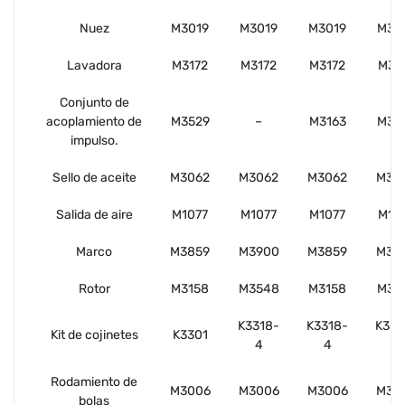
Nuez
M3019
M3019
M3019
M30
Lavadora
M3172
M3172
M3172
M31
Conjunto de
acoplamiento de
M3529
–
M3163
M31
impulso.
Sello de aceite
M3062
M3062
M3062
M30
Salida de aire
M1077
M1077
M1077
M10
Marco
M3859
M3900
M3859
M38
Rotor
M3158
M3548
M3158
M31
K3318-
K3318-
K331
Kit de cojinetes
K3301
4
4
4
Rodamiento de
M3006
M3006
M3006
M30
bolas