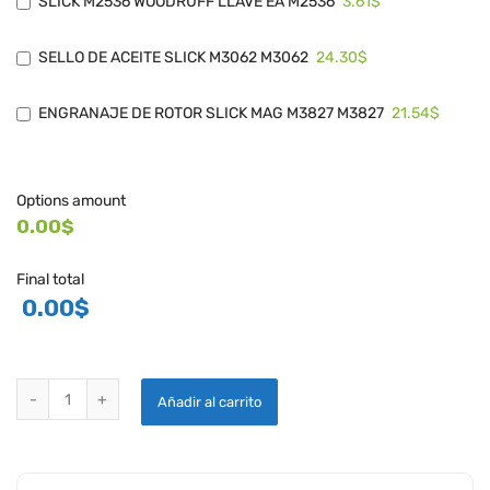
3.61$
SLICK M2536 WOODRUFF LLAVE EA M2536
24.30$
SELLO DE ACEITE SLICK M3062 M3062
21.54$
ENGRANAJE DE ROTOR SLICK MAG M3827 M3827
Options amount
0.00$
Final total
0.00
$
4300 LISTA DE PIEZAS DE SERVICIO quantity
Añadir al carrito