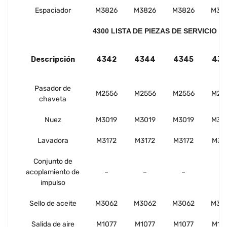
Espaciador
M3826
M3826
M3826
M38
4300 LISTA DE PIEZAS DE SERVICIO (c
Descripción
4342
4344
4345
434
Pasador de
M2556
M2556
M2556
M25
chaveta
Nuez
M3019
M3019
M3019
M30
Lavadora
M3172
M3172
M3172
M31
Conjunto de
acoplamiento de
–
–
–
–
impulso
Sello de aceite
M3062
M3062
M3062
M30
Salida de aire
M1077
M1077
M1077
M10