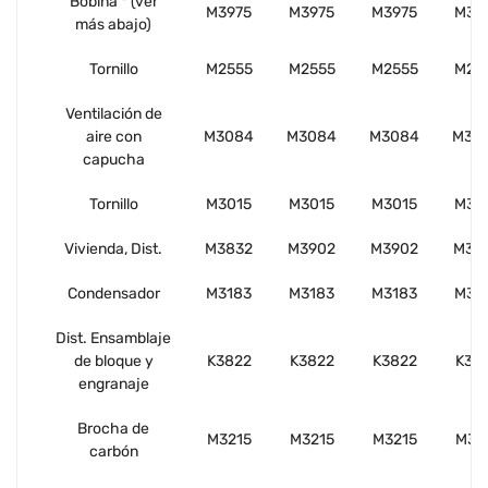
Bobina * (ver
M3975
M3975
M3975
M39
más abajo)
Tornillo
M2555
M2555
M2555
M25
Ventilación de
aire con
M3084
M3084
M3084
M30
capucha
Tornillo
M3015
M3015
M3015
M30
Vivienda, Dist.
M3832
M3902
M3902
M39
Condensador
M3183
M3183
M3183
M31
Dist. Ensamblaje
de bloque y
K3822
K3822
K3822
K38
engranaje
Brocha de
M3215
M3215
M3215
M32
carbón