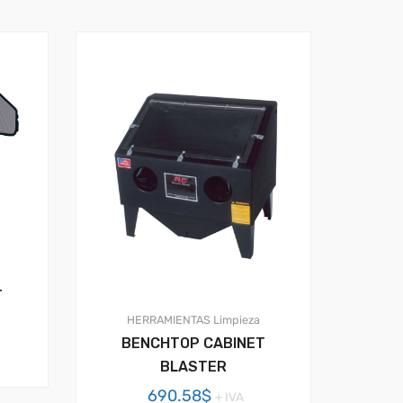
T
HERRAMIENTAS
Limpieza
BENCHTOP CABINET
BLASTER
690.58
$
+ IVA