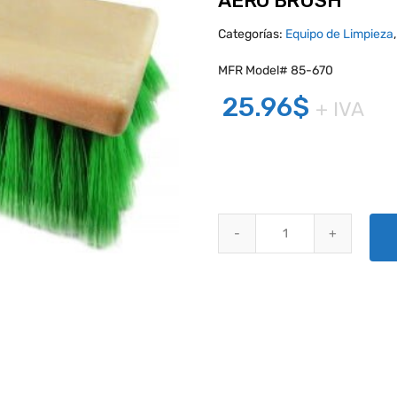
AERO BRUSH
Categorías:
Equipo de Limpieza
MFR Model# 85-670
25.96
$
+ IVA
AERO BRUSH quantity