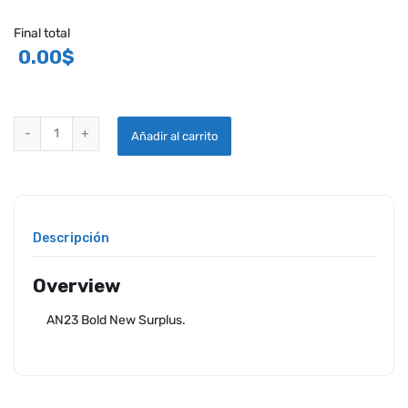
Final total
0.00
$
AN23 BOLTS (10-32) - NEW SURPLUS quantity
Añadir al carrito
Descripción
Overview
AN23 Bold New Surplus.