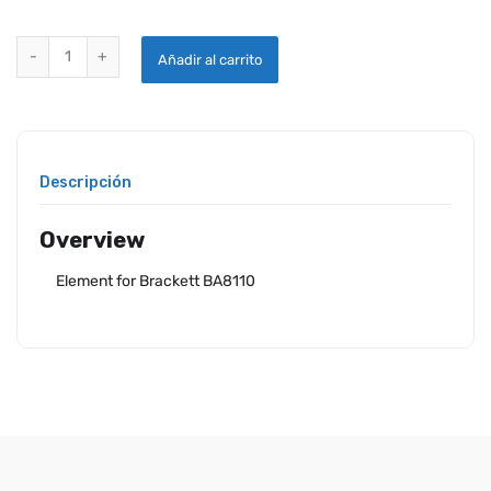
BRACKETT AERO BA-8103-1 ELEMENT FOR BA-8110 quantity
Añadir al carrito
Descripción
Overview
Element for Brackett BA8110