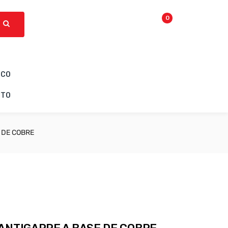
0
ICO
CTO
 DE COBRE