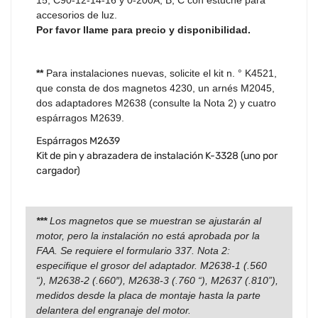
15, C90-12-14-16 y 0-200A, B, C con estuche para
accesorios de luz.
Por favor llame para precio y disponibilidad.
**
Para instalaciones nuevas, solicite el kit n. ° K4521,
que consta de dos magnetos 4230, un arnés M2045,
dos adaptadores M2638 (consulte la Nota 2) y cuatro
espárragos M2639.
Espárragos M2639
Kit de pin y abrazadera de instalación K-3328 (uno por
cargador)
***
Los magnetos que se muestran se ajustarán al
motor, pero la instalación no está aprobada por la
FAA.
Se requiere el formulario 337.
Nota 2:
especifique el grosor del adaptador.
M2638-1 (.560
“),
M2638-2 (.660″), M2638-3 (.760 “), M2637 (.810”),
medidos desde la placa de montaje hasta la parte
delantera del engranaje del motor.