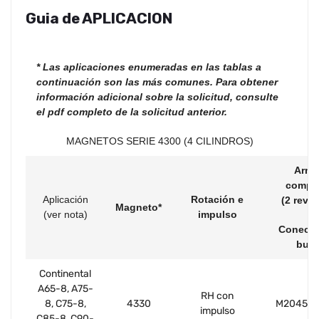
Guia de APLICACION
* Las aplicaciones enumeradas en las tablas a
continuación son las más comunes. Para obtener
información adicional sobre la solicitud, consulte
el pdf completo de la solicitud anterior.
MAGNETOS SERIE 4300 (4 CILINDROS)
Arné
compl
Aplicación
Rotación e
(2 revis
Magneto*
(ver nota)
impulso
Conecto
bují
Continental
A65-8, A75-
RH con
8, C75-8,
4330
M2045
impulso
C85-8, C90-