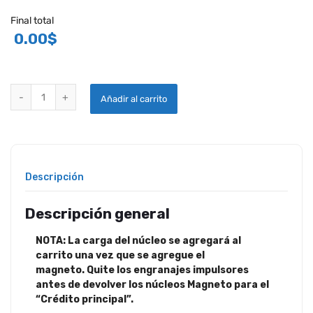
Final total
0.00
$
MAGNETOS SLICK SERIE 4300 REVISADOS DE KELLY quantity
Añadir al carrito
Descripción
Descripción general
NOTA: La carga del núcleo se agregará al
carrito una vez que se agregue el
magneto. Quite los engranajes impulsores
antes de devolver los núcleos Magneto para el
“Crédito principal”.