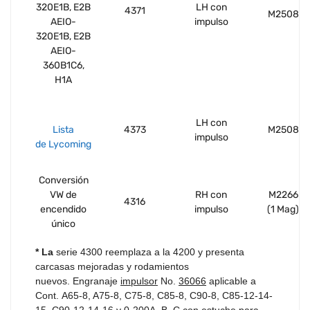
320E1B, E2B
LH con
4371
M2508
AEIO-
impulso
320E1B, E2B
AEIO-
360B1C6,
H1A
LH con
Lista
4373
M2508
impulso
de Lycoming
Conversión
VW de
RH con
M2266
4316
encendido
impulso
(1 Mag)
único
* La
serie 4300 reemplaza a la 4200 y presenta
carcasas mejoradas y rodamientos
nuevos. Engranaje
impulsor
No.
36066
aplicable a
Cont. A65-8, A75-8, C75-8, C85-8, C90-8, C85-12-14-