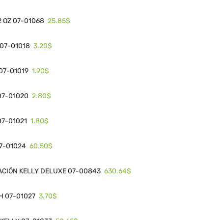
25.85$
 OZ 07-01068
3.20$
 07-01018
1.90$
07-01019
2.80$
07-01020
1.80$
07-01021
60.50$
07-01024
630.64$
ACIÓN KELLY DELUXE 07-00843
3.70$
H 07-01027