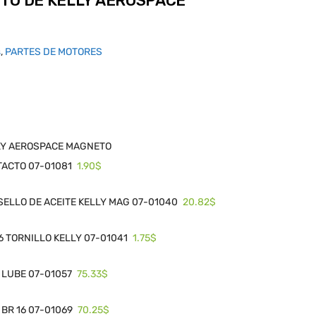
TO DE KELLY AEROSPACE
s
,
PARTES DE MOTORES
LLY AEROSPACE MAGNETO
1.90$
TACTO 07-01081
20.82$
SELLO DE ACEITE KELLY MAG 07-01040
1.75$
6 TORNILLO KELLY 07-01041
75.33$
 LUBE 07-01057
70.25$
BR 16 07-01069