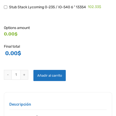
102.33$
Stub Stack Lycoming 0-235 / IO-540 6 ” 13354
Options amount
0.00$
Final total
0.00
$
PILAS DE ESCAPE STUB quantity
Añadir al carrito
Descripción