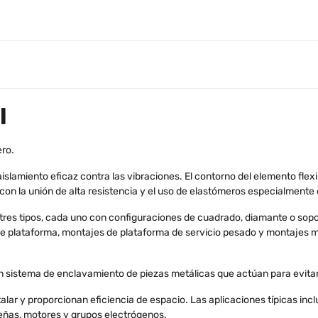
l
ero.
slamiento eficaz contra las vibraciones. El contorno del elemento flexi
o con la unión de alta resistencia y el uso de elastómeros especialment
n tres tipos, cada uno con configuraciones de cuadrado, diamante o sop
s de plataforma, montajes de plataforma de servicio pesado y montajes 
 sistema de enclavamiento de piezas metálicas que actúan para evita
talar y proporcionan eficiencia de espacio. Las aplicaciones típicas in
ñas, motores y grupos electrógenos.