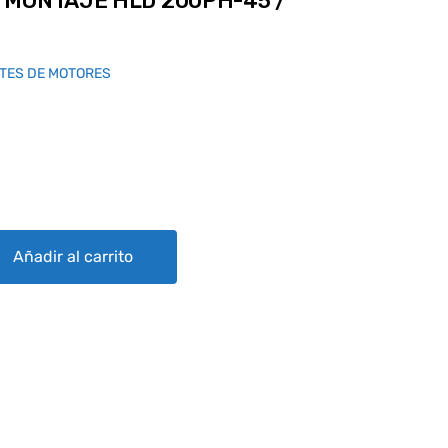
 MONTAJE HLD 200PH-45 /
TES DE MOTORES
 200PH-45 / ASR 720LBS / IN quantity
Añadir al carrito