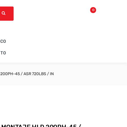
0
ICO
CTO
00PH-45 / ASR 720LBS / IN