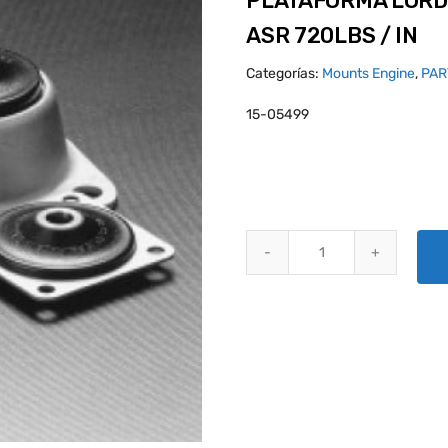
PLATAFORMA LORD
ASR 720LBS / IN
Categorías:
Mounts Engine
,
PAR
15-05499
PLATAFORMA LORD MONTAJE HLD