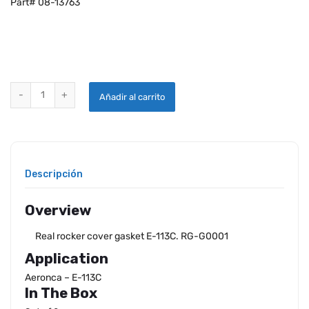
Part# 08-13763
REAL ROCKER COVER GASKET E-113C quantity
Añadir al carrito
Descripción
Overview
Real rocker cover gasket E-113C. RG-G0001
Application
Aeronca – E-113C
In The Box