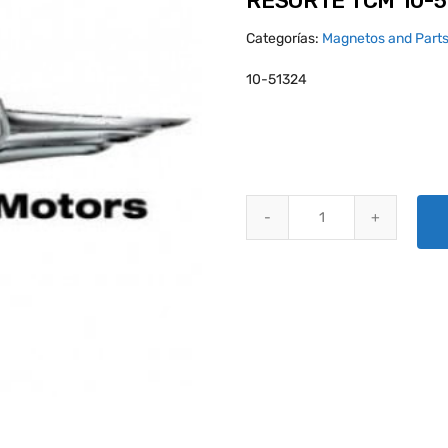
RESORTE TCM 10-
Categorías:
Magnetos and Part
10-51324
RESORTE TCM 10-51324 quanti