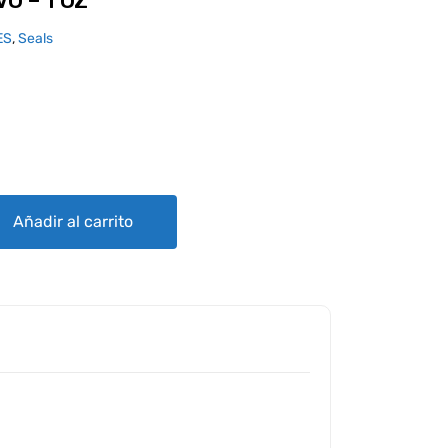
O – 1 OZ
ES
,
Seals
ntity
Añadir al carrito