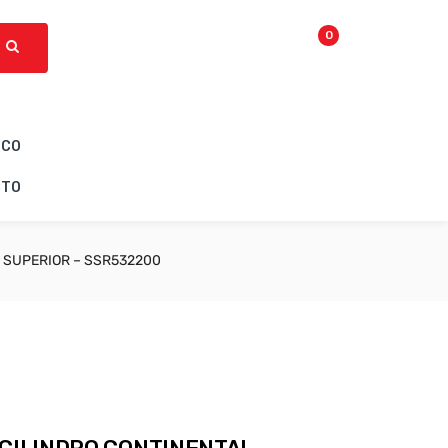
0
ICO
CTO
L SUPERIOR – SSR532200