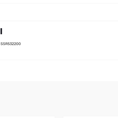
l
– SSR532200