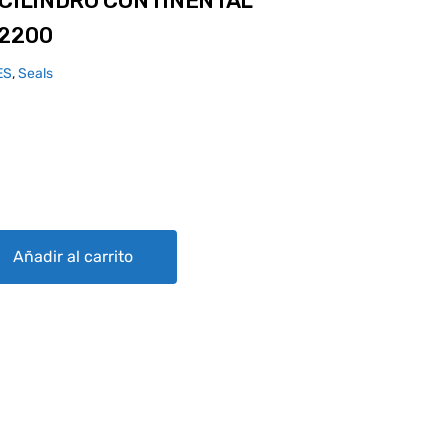
 CILINDRO CONTINENTAL
32200
ES
,
Seals
ONTINENTAL SUPERIOR - SSR532200 quantity
Añadir al carrito