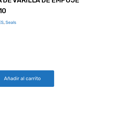
 DE VARILLA DE EMPUJE
10
ES
,
Seals
A DE EMPUJE SUPERIOR SA536410 quantity
Añadir al carrito