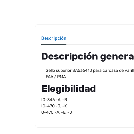
Descripción
Descripción genera
Sello superior SA536410 para carcasa de varil
FAA / PMA
Elegibilidad
IO-346 -A, -B
IO-470 -J, -K
O-470 -A, -E, -J