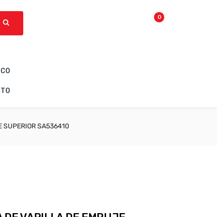
0
ICO
CTO
E SUPERIOR SA536410