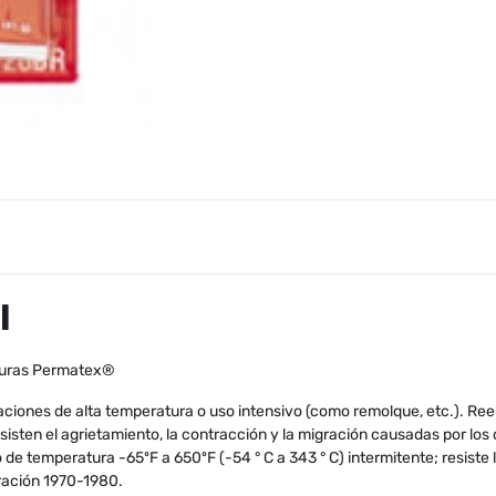
l
aturas Permatex®
ciones de alta temperatura o uso intensivo (como remolque, etc.). Reem
sisten el agrietamiento, la contracción y la migración causadas por los 
de temperatura -65ºF a 650ºF (-54 ° C a 343 ° C) intermitente; resiste 
eración 1970-1980.