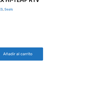
X HI-TEMP RTV
ES
,
Seals
TV quantity
Añadir al carrito