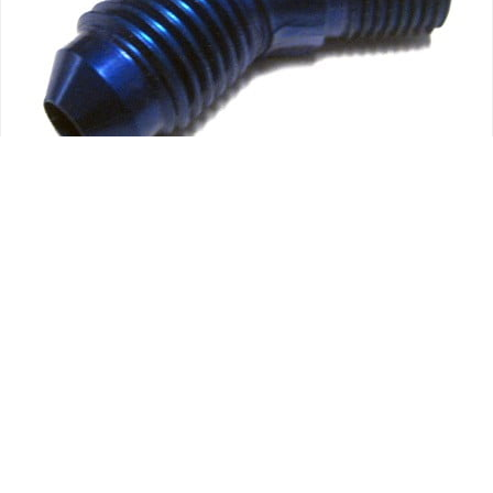
AN-FITTINGS
HARDWARE
AN823 ELBOW, FLARED TUBE AND PIPE THREAD, 45º
15.95
$
+ IVA