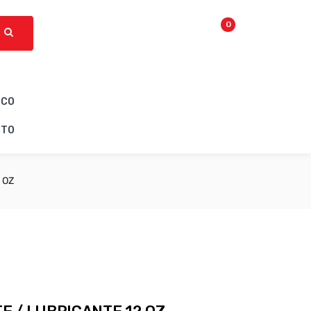
0
ICO
CTO
 OZ