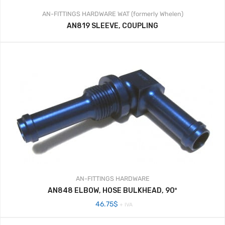
AN-FITTINGS
HARDWARE
WAT (formerly Whelen)
AN819 SLEEVE, COUPLING
AN-FITTINGS
HARDWARE
AN848 ELBOW, HOSE BULKHEAD, 90º
46.75
$
+ IVA