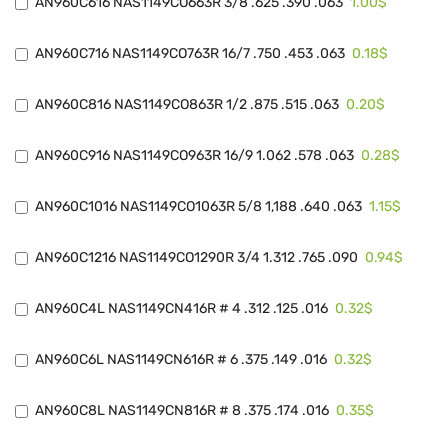
1.00$
AN960C616 NAS1149CO663R 3/8 .625 .390 .063
0.18$
AN960C716 NAS1149CO763R 16/7 .750 .453 .063
0.20$
AN960C816 NAS1149CO863R 1/2 .875 .515 .063
0.28$
AN960C916 NAS1149CO963R 16/9 1.062 .578 .063
1.15$
AN960C1016 NAS1149CO1063R 5/8 1,188 .640 .063
0.94$
AN960C1216 NAS1149CO1290R 3/4 1.312 .765 .090
0.32$
AN960C4L NAS1149CN416R # 4 .312 .125 .016
0.32$
AN960C6L NAS1149CN616R # 6 .375 .149 .016
0.35$
AN960C8L NAS1149CN816R # 8 .375 .174 .016