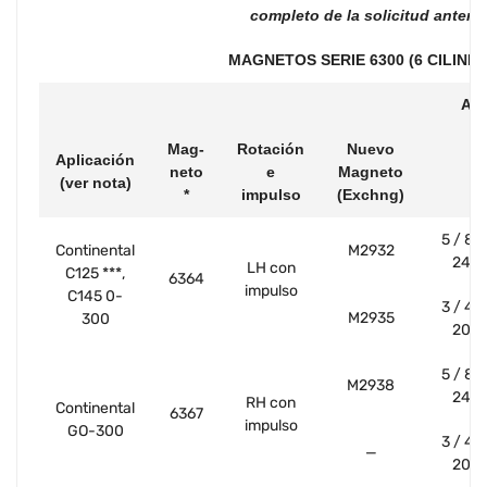
completo de la solicitud anterio
MAGNETOS SERIE 6300 (6 CILIND
Arn
Mag-
Rotación
Nuevo
Aplicación
neto
e
Magneto
(ver nota)
*
impulso
(Exchng)
5 / 8-
Continental
M2932
24
LH con
C125 ***,
6364
impulso
C145 0-
3 / 4-
M2935
300
20
5 / 8-
M2938
24
RH con
Continental
6367
impulso
GO-300
3 / 4-
—
20