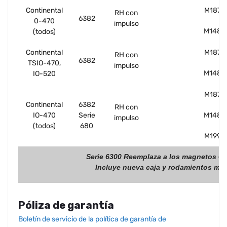
Continental
M1878
RH con
6382
0-470
impulso
M1480
(todos)
Continental
M1878
RH con
6382
TSIO-470,
impulso
M1480
IO-520
M1878
Continental
6382
RH con
IO-470
Serie
M1480
impulso
(todos)
680
M1990
Serie 6300 Reemplaza a los magnetos 62
Incluye nueva caja y rodamientos mej
Póliza de garantía
Boletín de servicio de la
política de garantía de