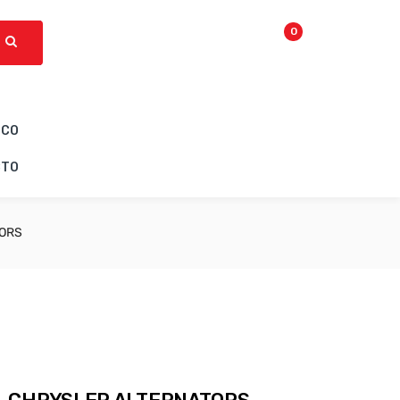
0
ICO
CTO
TORS