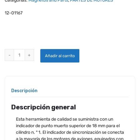
Categorías:
Magnetos and Parts
,
PARTES DE MOTORES
12-01167
INDICADOR DE TIEMPO # TP102 quantity
Añadir al carrito
Descripción
Descripción general
Esta herramienta de calidad se suministra con un
indicador de punto muerto superior de 18 mm para el
cilindro n. ° 1. El indicador de sincronización se conecta
a la mayoría de los motores de aviones, equipados con